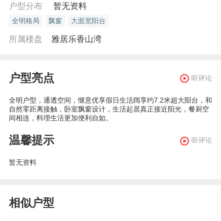
户型分布
暂无资料
全明格局
飘窗
大面宽阳台
所属楼盘
雅居乐香山湾
户型亮点
听评论
全明户型，通透空间，惬意优享假日生活阔享约7.2米超大阳台，和
自然零距离接触，卧室飘窗设计，生活起居真正接近阳光，餐厨空
间相连，料理生活更加便利自如。
温馨提示
听评论
暂无资料
相似户型