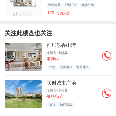
全明格局
户型方正
动静分离
120 万元/套
关注此楼盘也关注
雅居乐香山湾
漳州市-漳浦县
更新中
住宅
品牌房企
海景地产
联创城市广场
漳州市-漳浦县
价格待定
住宅
品牌房企