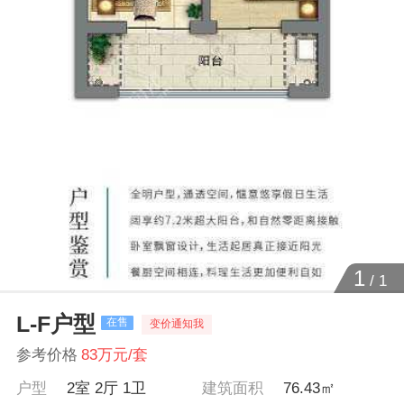
1
/
1
L-F户型
在售
变价通知我
参考价格
83万元/套
户型
2室 2厅 1卫
建筑面积
76.43㎡