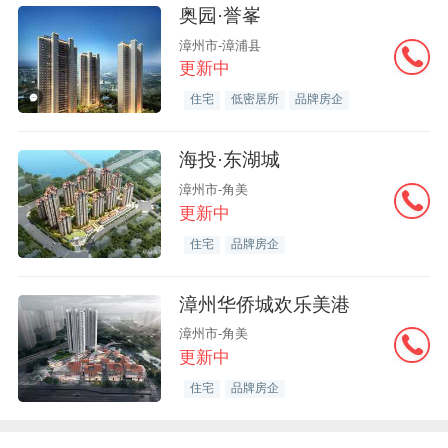
奥园·誉峯
漳州市-漳浦县
更新中
住宅
低密居所
品牌房企
海投·东湖城
漳州市-角美
更新中
住宅
品牌房企
漳州华侨城欢乐美港
漳州市-角美
更新中
住宅
品牌房企