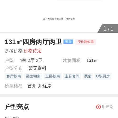
1
/
1
131㎡四房两厅两卫
在售
变价通知我
参考价格
价格待定
户型
4室 2厅 2卫
建筑面积
131㎡
户型分布
暂无资料
客厅朝南
卧室朝南
主卧朝南
主卧套间
飘窗
U型厨房
所属楼盘
首开·九珑岸
户型亮点
听评论