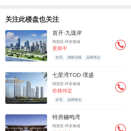
关注此楼盘也关注
首开·九珑岸
同安区-环东海域
更新中
住宅
地铁沿线
品牌房企
七星湾TOD·璞盛
同安区-环东海域
价格待定
住宅
品牌房企
特房樾鸣湾
同安区-环东海域