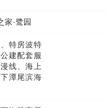
之家·鹭园
心、特房波特
洲公建配套服
浪漫线、海上
、下潭尾滨海