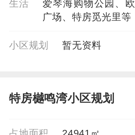
生活
爱琴海购物公园、
广场、特房觅光里等
小区规划
暂⽆资料
特房樾鸣湾小区规划
占地面积
24941㎡