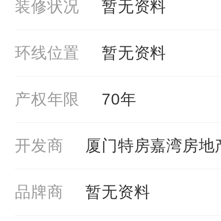
装修状况
暂⽆资料
环线位置
暂⽆资料
产权年限
70年
开发商
厦门特房嘉湾房地
品牌商
暂⽆资料