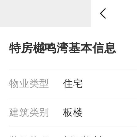
特房樾鸣湾基本信息
物业类型
住宅
建筑类别
板楼